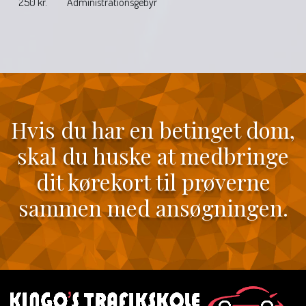
250 kr.
Administrationsgebyr
Hvis du har en betinget dom,
skal du huske at medbringe
dit kørekort til prøverne
sammen med ansøgningen.